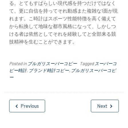
る。とてもすばらしい現代感を持つだけではなく
て、更に自信を持ってそれ動感また複雑な1面が現
れます。こ時計はスポーツ性能特徴を高く備えて
から転換して地味な都市風格になって、しかしつ
ける者は依然としてそれを経験してと全部来る競
技精神を生むことができます。
Posted in
ブルガリスーパーコピー
Tagged
スーパーコ
ピー時計
,
ブランド時計コピー
,
ブルガリスーパーコピ
ー
投
Previous
Next
稿