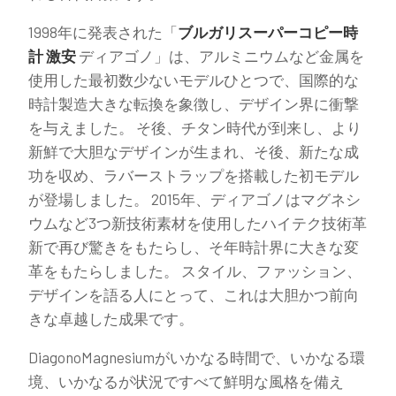
1998年に発表された「
ブルガリスーパーコピー時
計 激安
ディアゴノ」は、アルミニウムなど金属を
使用した最初数少ないモデルひとつで、国際的な
時計製造大きな転換を象徴し、デザイン界に衝撃
を与えました。 そ後、チタン時代が到来し、より
新鮮で大胆なデザインが生まれ、そ後、新たな成
功を収め、ラバーストラップを搭載した初モデル
が登場しました。 2015年、ディアゴノはマグネシ
ウムなど3つ新技術素材を使用したハイテク技術革
新で再び驚きをもたらし、そ年時計界に大きな変
革をもたらしました。 スタイル、ファッション、
デザインを語る人にとって、これは大胆かつ前向
きな卓越した成果です。
DiagonoMagnesiumがいかなる時間で、いかなる環
境、いかなるが状況ですべて鮮明な風格を備え