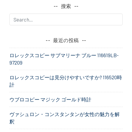
ナ
搜索
ビ
ゲ
ー
最近の投稿
シ
ロレックスコピー サブマリーナ ブルー 116619LB-
ョ
97209
ン
ロレックスコピーは見分けやすいですか? 116520時
計
ウブロコピー マジック ゴールド時計
ヴァシュロン・コンスタンタンが女性の魅力を解
釈