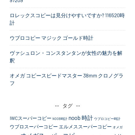
ョ
97209
ン
ロレックスコピーは見分けやすいですか? 116520時
計
ウブロコピー マジック ゴールド時計
ヴァシュロン・コンスタンタンが女性の魅力を解
釈
オメガ コピースピードマスター 38mm クロノグラ
フ
タグ
noob 時計
IWCスーパーコピー
NOOB時計
ウブロコピー時計
ウブロスーパーコピー
エルメススーパーコピー
オメガ