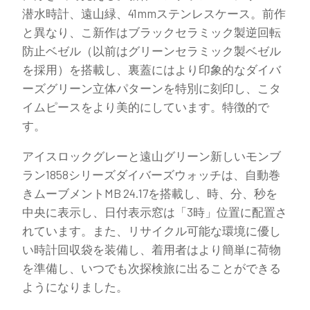
潜水時計、遠山緑、41mmステンレスケース。前作
と異なり、こ新作はブラックセラミック製逆回転
防止ベゼル（以前はグリーンセラミック製ベゼル
を採用）を搭載し、裏蓋にはより印象的なダイバ
ーズグリーン立体パターンを特別に刻印し、こタ
イムピースをより美的にしています。特徴的で
す。
アイスロックグレーと遠山グリーン新しいモンブ
ラン1858シリーズダイバーズウォッチは、自動巻
きムーブメントMB 24.17を搭載し、時、分、秒を
中央に表示し、日付表示窓は「3時」位置に配置さ
れています。また、リサイクル可能な環境に優し
い時計回収袋を装備し、着用者はより簡単に荷物
を準備し、いつでも次探検旅に出ることができる
ようになりました。