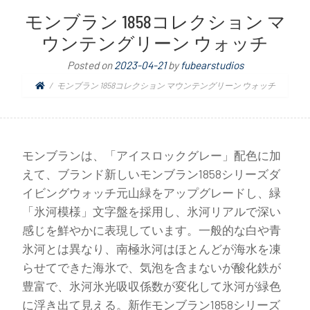
モンブラン 1858コレクション マ
ウンテングリーン ウォッチ
Posted on
2023-04-21
by
fubearstudios
モンブラン 1858コレクション マウンテングリーン ウォッチ
モンブランは、「アイスロックグレー」配色に加
えて、ブランド新しいモンブラン1858シリーズダ
イビングウォッチ元山緑をアップグレードし、緑
「氷河模様」文字盤を採用し、氷河リアルで深い
感じを鮮やかに表現しています。一般的な白や青
氷河とは異なり、南極氷河はほとんどが海水を凍
らせてできた海氷で、気泡を含まないが酸化鉄が
豊富で、氷河氷光吸収係数が変化して氷河が緑色
に浮き出て見える。新作モンブラン1858シリーズ