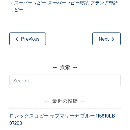
エスーパーコピー
,
スーパーコピー時計
,
ブランド時計
コピー
投
Previous
Next
稿
ナ
搜索
ビ
ゲ
ー
最近の投稿
シ
ロレックスコピー サブマリーナ ブルー 116619LB-
ョ
97209