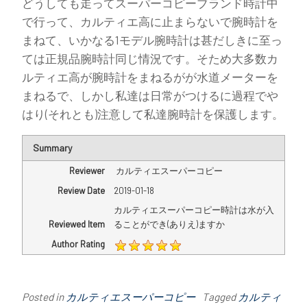
どうしても走ってスーパーコピーブランド時計中
で行って、カルティエ高に止まらないで腕時計を
まねて、いかなる1モデル腕時計は甚だしきに至っ
ては正規品腕時計同じ情況です。そため大多数カ
ルティエ高が腕時計をまねるがが水道メーターを
まねるで、しかし私達は日常がつけるに過程でや
はり(それとも)注意して私達腕時計を保護します。
Summary
Reviewer
カルティエスーパーコピー
Review Date
2019-01-18
カルティエスーパーコピー時計は水が入
Reviewed Item
ることができ(ありえ)ますか
Author Rating
Posted in
カルティエスーパーコピー
Tagged
カルティ