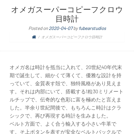
オメガスーパーコピーフクロウ
目時計
Posted on
2020-04-07
by
fubearstudios
オメガスーパーコピーフクロウ目時計
オメガ名は時計を抵当に入れて、20世紀40年代末
期で誕生して、細かくて薄くて、優雅な設計を持
っていて、金質表す殻で、独特風格があり見えま
す。それは内部にいて、搭載する1粒30ミリメート
ルチップで、伝奇的な色彩に富を極めたと言えま
した。半余り世紀間後で、もちろんこ時計はクラ
シックで、再び再現する時計を生みました。
ベルト方面で、よく合う輸入する小さい牛革で
す。そ上ボタンを表すが安全なベルトバックルで