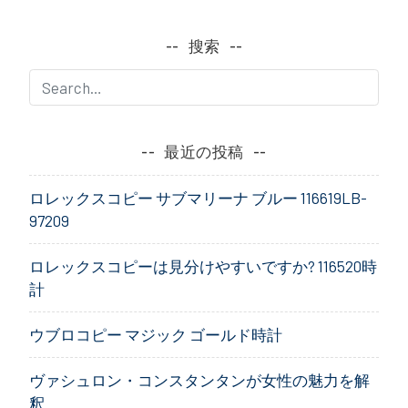
ナ
搜索
ビ
ゲ
ー
最近の投稿
シ
ロレックスコピー サブマリーナ ブルー 116619LB-
ョ
97209
ン
ロレックスコピーは見分けやすいですか? 116520時
計
ウブロコピー マジック ゴールド時計
ヴァシュロン・コンスタンタンが女性の魅力を解
釈