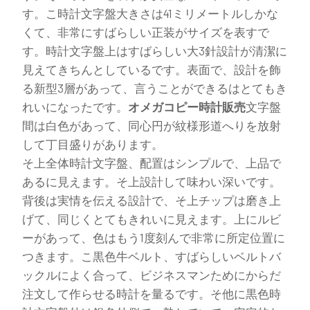
す。こ時計文字盤大きさは41ミリメートルしかな
くて、非常にすばらしい正装がサイズを表すで
す。時計文字盤上はすばらしい大3針設計が清潔に
見えてきちんとしているです。表面で、設計を飾
る新型3層があって、言うことができるはとてもき
れいになったです。
オメガコピー時計販売
文字盤
間は白色があって、同心円が紋様形道へりを放射
して丁目盛りがあります。
そ上全体時計文字盤、配置はシンプルで、上品で
あるに見えます。そ上設計して味わい深いです。
背後は実情を伝える設計で、そ上チップは磨き上
げて、同じくとてもきれいに見えます。上にルビ
ーがあって、色はもう1度刻んで非常に所定位置に
つきます。こ黒色牛ベルト、すばらしいベルトバ
ックルによく合って、ビジネスマンためにからだ
注文して作らせる時計を量るです。そ他に黒色時