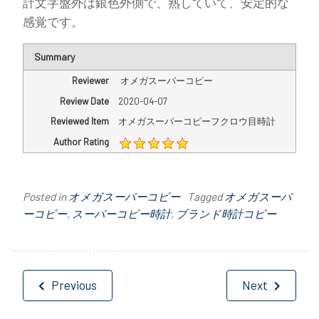
計文字盤外は銀色外側で、熟していて、安定的な
感覚です。
Summary
Reviewer
オメガスーパーコピー
Review Date
2020-04-07
Reviewed Item
オメガスーパーコピーフクロウ目時計
Author Rating
Posted in
オメガスーパーコピー
Tagged
オメガスーパ
ーコピー
,
スーパーコピー時計
,
ブランド時計コピー
投
Previous
Next
稿