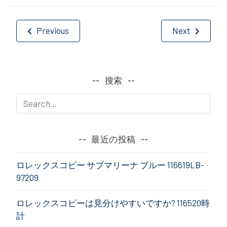
投
Previous
Next
稿
ナ
搜索
ビ
ゲ
ー
最近の投稿
シ
ロレックスコピー サブマリーナ ブルー 116619LB-
ョ
97209
ン
ロレックスコピーは見分けやすいですか? 116520時
計