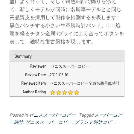
盤によく合って、そして銅色細部で飾りを添え
て、新しくモデルが同時に名勝車モデルとと同じ
高品質皮を採用して製作を推測するを表します：
黒色パンチする小さい牛革腕時計バンド、DLC処
理を経るチタン金属3プライによく合ってボタンを
表して、独特な復古風格を現します。
Summary
Reviewer
ゼニススーパーコピー
Review Date
2019-08-16
Reviewed Item
ゼニススーパーコピー至急名勝星脈時計
Author Rating
Posted in
ゼニススーパーコピー
Tagged
スーパーコピ
ー時計
,
ゼニススーパーコピー
,
ブランド時計コピー