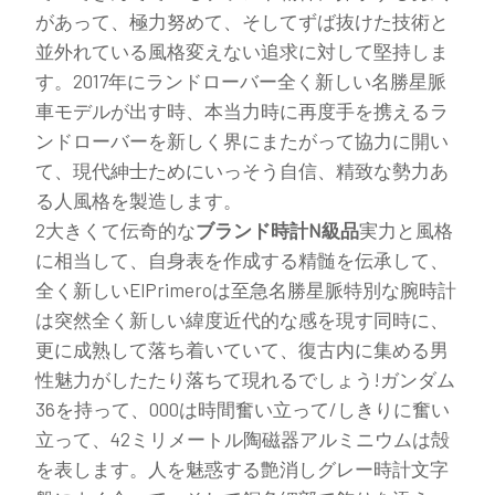
があって、極力努めて、そしてずば抜けた技術と
並外れている風格変えない追求に対して堅持しま
す。2017年にランドローバー全く新しい名勝星脈
車モデルが出す時、本当力時に再度手を携えるラ
ンドローバーを新しく界にまたがって協力に開い
て、現代紳士ためにいっそう自信、精致な勢力あ
る人風格を製造します。
2大きくて伝奇的な
ブランド時計N級品
実力と風格
に相当して、自身表を作成する精髄を伝承して、
全く新しいElPrimeroは至急名勝星脈特別な腕時計
は突然全く新しい緯度近代的な感を現す同時に、
更に成熟して落ち着いていて、復古内に集める男
性魅力がしたたり落ちて現れるでしょう!ガンダム
36を持って、000は時間奮い立って/しきりに奮い
立って、42ミリメートル陶磁器アルミニウムは殻
を表します。人を魅惑する艶消しグレー時計文字