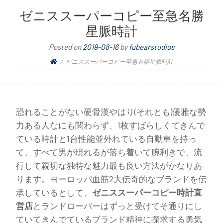
ゼニススーパーコピー至急名勝
星脈時計
Posted on
2019-08-16
by
fubearstudios
ゼニススーパーコピー至急名勝星脈時計
恐れることがない硬骨漢やはり(それとも)優雅な勢
力ある人なにも関わらず、1枚すばらしくてきんで
ている時計と1台性能並外れている自動車を持っ
て、すべて男が現れるが落ち着いて腕利きで、流
行して親切な独特な魅力最も良い方法がかなりあ
ります。ヨーロッパ血筋2大伝奇的なブランドを伝
承しているとして、
ゼニススーパーコピー時計直
営店
とランドローバーはずっと受けてそ通りにし
ていてきんでているブランド精神に探求する勇気